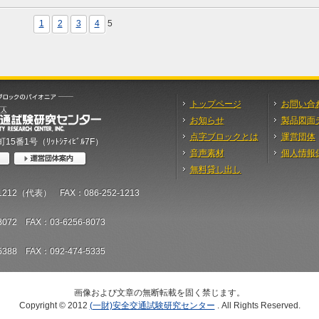
1
2
3
4
5
トップページ
お問い合
お知らせ
製品図面
点字ブロックとは
運営団体
5番1号（ﾘｯﾄｼﾃｨﾋﾞﾙ7F）
音声素材
個人情報
無料貸し出し
-1212（代表） FAX：086-252-1213
8072 FAX：03-6256-8073
5388 FAX：092-474-5335
画像および文章の無断転載を固く禁じます。
Copyright © 2012
(一財)安全交通試験研究センター
. All Rights Reserved.