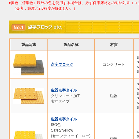
●黄色（標準色）以外の色を使用する場合は、必ず併用床材との対比効果（コ
（参考：輝度比2.0程度が好ましい。）
製品写真
製品名称
材質
S
S
点字ブロック
コンクリート
S
S
S
S
磁器点字タイル
S
クリンコート加工
磁器
S
実寸タイプ
S
S
磁器点字タイル
ISO色
Safety yellow
S
(セーフティーイエロー)
S
磁器