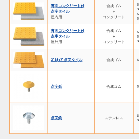
S
裏面コンクリート付
合成ゴム
S
点字タイル
＋
S
屋内用
コンクリート
S
裏面コンクリート付
合成ゴム
S
点字タイル
＋
S
S
屋外用
コンクリート
ｺﾞﾑﾁｯﾌﾟ点字タイル
合成ゴム
S
点字鋲
合成ゴム
S
S
点字鋲
ステンレス
S