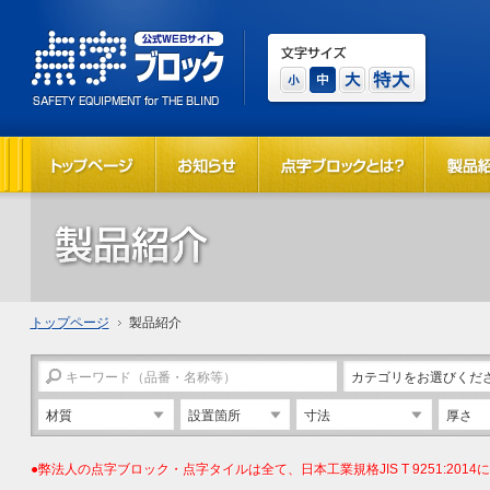
トップページ
製品紹介
カテゴリをお選びくだ
材質
設置箇所
寸法
厚さ
●弊法人の点字ブロック・点字タイルは全て、日本工業規格JIS T 9251:20