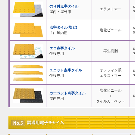
のり付点字タイル
S
エラストマー
屋内・屋外用
S
点字タイル(塩ビ)
S
塩化ビニール
主に屋内用
S
エコ点字タイル
S
再生樹脂
仮設専用
S
ユニット点字タイル
オレフィン系
S
仮設専用
エラストマー
S
塩化ビニール
カーペット点字タイル
＋
S
屋内専用
タイルカーペット