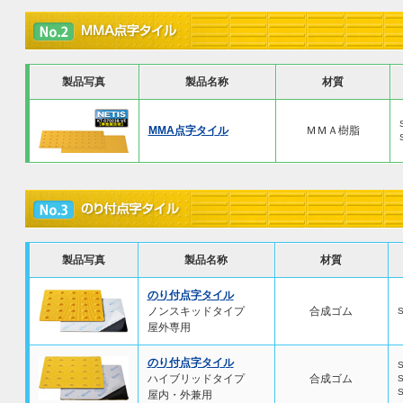
製品写真
製品名称
材質
MMA点字タイル
ＭＭＡ樹脂
製品写真
製品名称
材質
のり付点字タイル
ノンスキッドタイプ
合成ゴム
屋外専用
のり付点字タイル
S
ハイブリッドタイプ
合成ゴム
S
S
屋内・外兼用