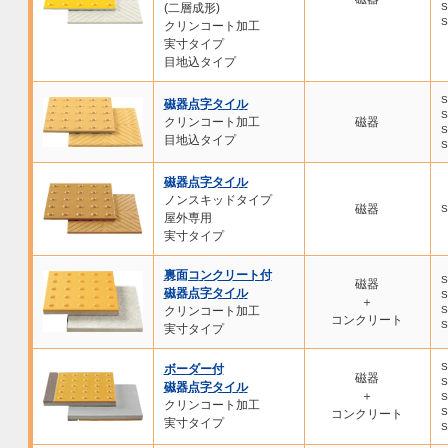
(二層成形)
S
S
クリンコート加工
実寸タイプ
目地込タイプ
S
磁器点字タイル
S
クリンコート加工
磁器
S
目地込タイプ
S
磁器点字タイル
ノンスキッドタイプ
磁器
S
屋外専用
実寸タイプ
裏面コンクリート付
S
磁器
磁器点字タイル
S
＋
クリンコート加工
S
コンクリート
S
実寸タイプ
S
ボーダー付
磁器
S
磁器点字タイル
＋
S
クリンコート加工
S
コンクリート
実寸タイプ
S