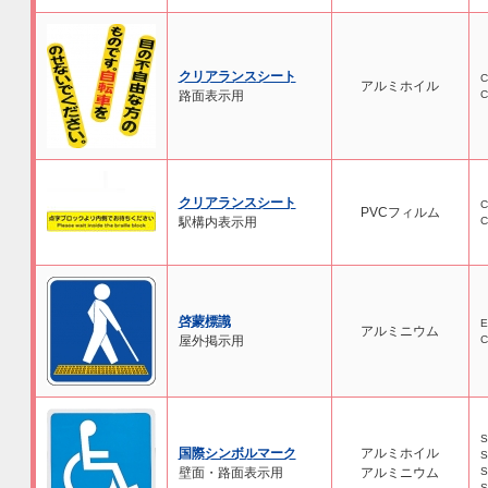
クリアランスシート
C
アルミホイル
路面表示用
C
クリアランスシート
C
PVCフィルム
駅構内表示用
C
啓蒙標識
E
アルミニウム
屋外掲示用
C
S
国際シンボルマーク
アルミホイル
S
壁面・路面表示用
アルミニウム
S
S