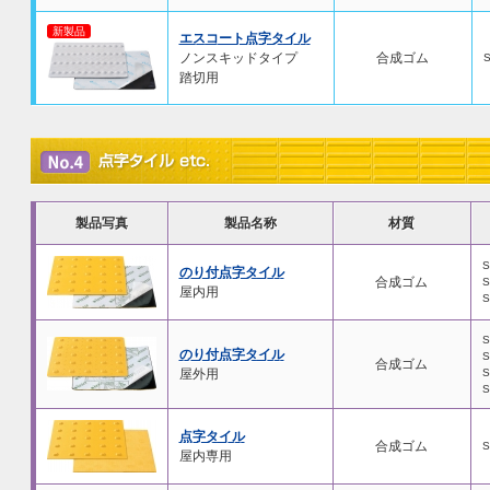
新製品
エスコート点字タイル
ノンスキッドタイプ
合成ゴム
踏切用
製品写真
製品名称
材質
S
のり付点字タイル
合成ゴム
S
屋内用
S
S
のり付点字タイル
S
合成ゴム
屋外用
S
S
点字タイル
合成ゴム
S
屋内専用