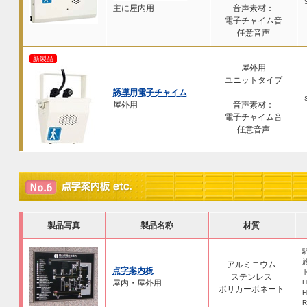
主に屋内用
音声素材：
電子チャイム音
任意音声
新製品
屋外用
ユニットタイプ
誘導用電子チャイム
屋外用
音声素材：
電子チャイム音
任意音声
製品写真
製品名称
材質
アルミニウム
点字案内板
ステンレス
屋内・屋外用
H
ポリカーボネート
H
R