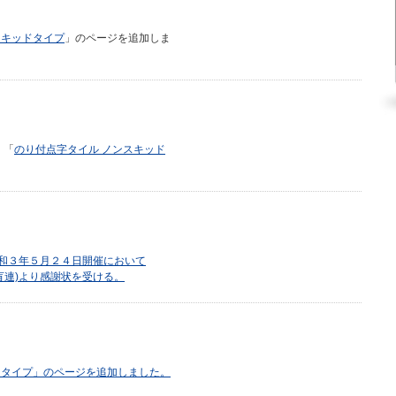
スキッドタイプ
」のページを追加しま
」「
のり付点字タイル ノンスキッド
令和３年５月２４日開催において
盲連)より感謝状を受ける。
トタイプ」のページを追加しました。