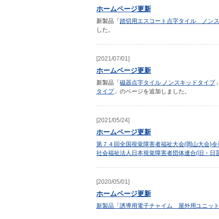
ホームページ更新
新製品「
踏切用
エスコート点字タイル ノン
した。
[2021/07/01]
ホームページ更新
新製品「
磁器点字タイル ノンスキッドタイプ
タイプ
」のページを追加しました。
[2021/05/24]
ホームページ更新
第７４回全国視覚障害者福祉大会(岡山大会)
社会福祉法人日本視覚障害者団体連合(旧・日
[2020/05/01]
ホームページ更新
新製品「誘導用電子チャイム 屋外用ユニッ